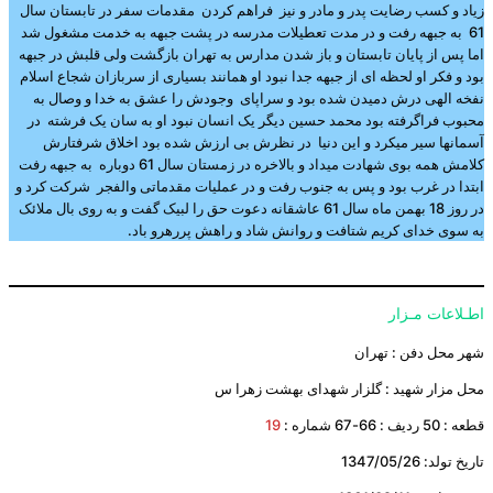
زیاد و کسب رضایت پدر و مادر و نیز فراهم کردن مقدمات سفر در تابستان سال
61 به جبهه رفت و در مدت تعطیلات مدرسه در پشت جبهه به خدمت مشغول شد
اما پس از پایان تابستان و باز شدن مدارس به تهران بازگشت ولی قلبش در جبهه
بود و فکر او لحظه ای از جبهه جدا نبود او همانند بسیاری از سربازان شجاع اسلام
نفخه الهی درش دمیدن شده بود و سراپای وجودش را عشق به خدا و وصال به
محبوب فراگرفته بود محمد حسین دیگر یک انسان نبود او به سان یک فرشته در
آسمانها سیر میکرد و این دنیا در نظرش بی ارزش شده بود اخلاق شرفتارش
کلامش همه بوی شهادت میداد و بالاخره در زمستان سال 61 دوباره به جبهه رفت
ابتدا در غرب بود و پس به جنوب رفت و در عملیات مقدماتی والفجر شرکت کرد و
در روز 18 بهمن ماه سال 61 عاشقانه دعوت حق را لبیک گفت و به روی بال ملائک
به سوی خدای کریم شتافت و روانش شاد و راهش پررهرو باد.
اطـلاعات مـزار
شهر محل دفن : تهران
محل مزار شهید : گلزار شهدای بهشت زهرا س
قطعه : 50 ردیف : 66-67 شماره :
19
تاریخ تولد: 1347/05/26