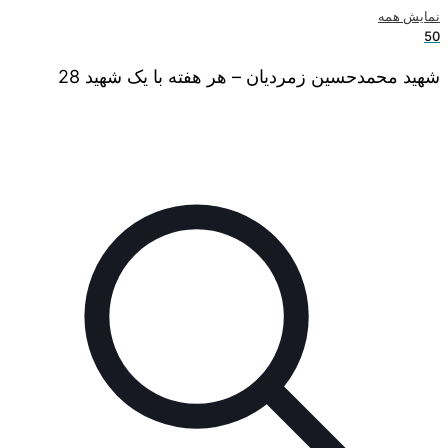
نمایش همه
50
شهید محمدحسین زمردیان – هر هفته با یک شهید 28