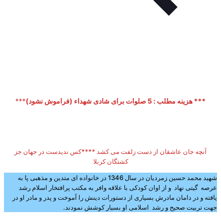
*** هزینه مطلب : 5 صلوات برای شادی شهداء (فراموش نشود)
***
آنچه جان عاشقان از دست زلفت می کشد ****کس ندیدست در جهان جز
کشتگان کربلا
شهید محمد حسین زمردیان در سال 1346 در خانواده ای متدین و مذهبی پا به
عرصه گیتی نهاد و از اوان کودکی با علاقه وافر به مکتب پرافتخار اسلام رشد
یافته و در دامان مادرش بسیاری از دستورات دینش را آموخت و پدر و مادر او در
جهت تربیت صحیح و رشد اسلامی او بسیار کوشش نمودند.