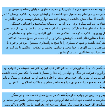
شهید محمد حسین دوره ابتدایی را در مدرسه علوی به پایان رساند و سپس در
مدرسه پیام و امام به تحصیل خود ادامه داد و ایشان در زمان انقلاب در سال 57 در
حالیکه 11 سال بیش نداشت در پخش اعلامیه نوار و شعار نویسی و نیز تظاهرات
فعالانه شرکت میکرد و در این راه نیز عاشقانه میکوشید و احساس خستگی
نمیکرد ایشان هنگام بازگشت حضرت امام به وطن بسیارکوشا و بی باک بود. پس
از پیروزی انقلاب شکوهمند اسلامی همانند این اقیانوس انسانهای مسلمان در
حفظ دستآوردهای انقلاب کوشش میکرد و از آن جمله در بسیج مسجد فعالانه
شرکت داشت و شبهای بسیاری را تا صبح به پاسداری مشغول بود در برخورد با
منافقین و لیبرالهای از خدا بیخبر و تمامی دشمنان انقلاب اسلامی با شرکت در
تظاهرات و افشاگری بسیار کوشا بود.
هنگامی که جنگ تجاوزکارانه صدام کافر علیه ایران آغاز شد همیشه در التهاب بود
و آرزوی شرکت در جنگ و جهاد در راه خدا را بسیار داشت با اینکه سن کمی داشت
اما مرتب از پدر و مادر خود میخواست تا اجازه بدهند او نیز همچون رزمندگان دلیر
اسلام به جبهه رفته و برای خدا و به خاطر دفاع از مملکت اسلامی با کافران
بجنگد.
پدر و مادرش در جواب به او میگفتند که در بسیج محل خدمت کند و در سنگر
مدرسه به تحصیل خود ادامه دهد او وجود خود را در جبهه بیشتر مثمر ثمر میدید و
میگفت اگر جبهه رها شود دیگر سنگر مدرسه ای نخواهند ماند. بالاخره با کوشش