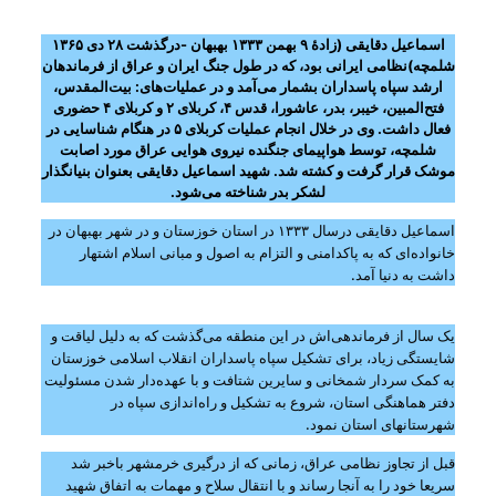
اسماعیل دقایقی (زادهٔ ۹ بهمن ۱۳۳۳ بهبهان -درگذشت ۲۸ دی ۱۳۶۵
شلمچه)نظامی ایرانی بود، که در طول جنگ ایران و عراق از فرماندهان
ارشد سپاه پاسداران بشمار می‌آمد و در عملیات‌های: بیت‌المقدس،
فتح‌المبین، خیبر، بدر، عاشورا، قدس ۴، کربلای ۲ و کربلای ۴ حضوری
فعال داشت. وی در خلال انجام عملیات کربلای ۵ در هنگام شناسایی در
شلمچه، توسط هواپیمای جنگنده نیروی هوایی عراق مورد اصابت
موشک قرار گرفت و کشته شد. شهید اسماعیل دقایقی بعنوان بنیانگذار
لشکر بدر شناخته می‌شود.
اسماعیل دقایقی درسال ۱۳۳۳ در استان خوزستان و در شهر بهبهان در
خانواده‌ای که به پاکدامنی و التزام به اصول و مبانی اسلام اشتهار
داشت به دنیا آمد.
یک سال از فرماندهی‌اش در این منطقه می‌گذشت که به دلیل لیاقت و
شایستگی زیاد، برای تشکیل سپاه پاسداران انقلاب اسلامی خوزستان
به کمک سردار شمخانی و سایرین شتافت و با عهده‌دار شدن مسئولیت
دفتر هماهنگی استان، شروع به تشکیل و راه‌اندازی سپاه در
شهرستانهای استان نمود.
قبل از تجاوز نظامی عراق، زمانی که از درگیری خرمشهر باخبر شد
سریعا خود را به آنجا رساند و با انتقال سلاح و مهمات به اتفاق شهید