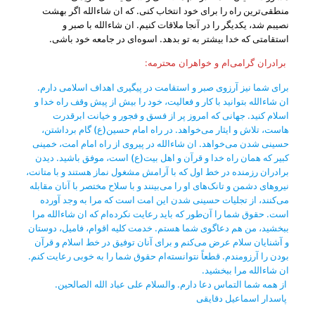
منطقی‌ترين راه را برای خود انتخاب کنی. که ان شاءالله اگر بهشت
نصيبم شد، يکديگر را در آنجا ملاقات کنيم. ان شاءالله با صبر و
استقامتی که خدا بيشتر به تو بدهد. اسوه‌ای در جامعه خود باشی.
برادران گرامی‌ام و خواهران محترمه:
برای شما نيز آرزوی صبر و استقامت در پيگيری اهداف اسلامی دارم.
ان شاءالله بتوانيد با کار و فعاليت، خود را بيش از پيش وقف راه خدا و
اسلام کنيد. جهانی که امروز پر از فسق و فجور و خيانت ابرقدرت
هاست، تلاش و ايثار می‌خواهد. در راه امام حسين(ع) گام برداشتن،
حسينی شدن می‌خواهد. ان شاءالله در پيروی از راه امام امت، خمينی
کبير که همان راه خدا و قرآن و اهل بيت(ع) است، موفق باشيد. ديدن
برادران رزمنده در خط اول که با آرامش مشغول نماز هستند و با متانت،
نيروهای دشمن و تانک‌های او را می‌بينند و با سلاح مختصر با آنان مقابله
می‌کنند، از تجليات حسينی شدن اين امت است که مرا به وجد آورده
است. حقوق شما را آن‌طور که بايد رعايت نکرده‌‌ام که ان شاءالله مرا
ببخشيد، من هم دعاگوی شما هستم. خدمت کليه‌ اقوام، فاميل، دوستان
و آشنايان سلام عرض می‌کنم و برای آنان توفيق در خط اسلام و قرآن
بودن را آرزومندم. قطعاً نتوانسته‌ام حقوق شما را به خوبی رعايت کنم.
ان شاءالله مرا ببخشيد.
از همه‌ شما التماس دعا دارم. والسلام علی عباد الله الصالحين.
پاسدار اسماعيل دقايقی