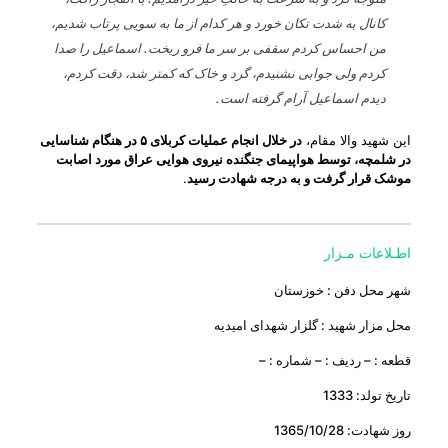
کانال به شدت تکان خورد و هر کدام از ما به سویی پرتاب شدیم،
من احساس کردم سقفی بر سر ما فرو ریخت. اسماعیل را صدا
کردم ولی جوابی نشنیدم، گرد و خاک که کمتر شد، دقت کردم،
دیدم اسماعیل آرام گرفته‌ است.
این شهید والا مقام،
در خلال انجام عملیات کربلای ۵ در هنگام شناسایی
در شلمچه، توسط هواپیمای جنگنده نیروی هوایی عراق مورد اصابت
موشک قرار گرفت و به درجه شهادت رسید
.
اطـلاعات مـزار
شهر محل دفن : خوزستان
محل مزار شهید : گلزار شهدای امیدیه
قطعه : – ردیف : – شماره : –
تاریخ تولد: 1333
روز شهادت: 1365/10/28