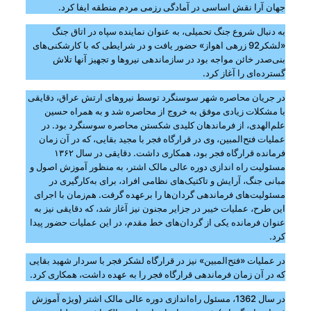
جهان آرا نقش اساسی در آمادگی رزمی مردم منطقه ایفا کرد.
به دنبال شروع جنگ تحمیلی، به عنوان نماینده سپاه در اتاق جنگ
«لشکر92 زرهی اهواز» حضور یافت و در شرایطی که با کارشکنی‌های
بنی‌صدر خائن مواجه بود در سازماندهی نیروها و تجهیز آنها تلاش
گسترده‌ای را آغاز کرد.
در جریان محاصره شهر سوسنگرد توسط نیروهای ارتش عراق، دقایقی
با مشکلات زیادی موفق به خروج از محاصره شد و به همراه حسین
علم‌الهدی، از فرماندهان کلیدی شکستن محاصره سوسنگرد بود. در
عملیات فتح‌المبین، وی در قرارگاه فجر با مجید بقایی، که در آن زمان
فرمانده قرارگاه فجر بود، همکاری داشت. دقایقی در سال ۱۳۶۲
مسئولیت راه اندازی دوره عالی مالک اشتر، به منظور آموزش اصول و
مبانی جنگ، آرایش و تاکتیک‌های نظامی افراد، برای به‌کارگیری در
مسئولیت‌های فرماندهی گردان‌ها را برعهده گرفت. هم‌زمان با اجرای
این طرح، عملیات خیبر در جزایر مجنون نیز آغاز شد، که دقایقی نیز به
عنوان فرمانده یکی از گردان‌های خط مقدم، در این عملیات حضور پیدا
کرد.
در عملیات «فتح‌المبین» نیز در قرارگاه لشکر فجر با سردار شهید بقایی
که در آن زمان فرماندهی قرارگاه فجر را به عهده داشت، همکاری کرد.
در سال 1362، مسئول راه‌اندازی دوره عالی مالک اشتر (ویژه آموزش