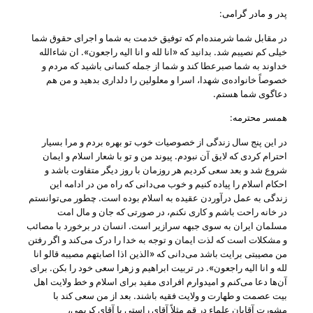
پدر و مادر گرامی:
در مقابل شما شرمنده‌ام که توفيق خدمت به شما و اجرای حقوق شما
خيلی کم نصيبم شد. بدانيد که «انا لله و انا اليه راجعون». ان شاءالله
خداوند به شما صبرعطا کند و شما از جمله کسانی باشيد که مردم و
خصوصاً خانواده‌ی شهدا، اسرا و معلولين را دلداری بدهيد و من هم
دعاگوی شما هستم.
همسر محترمه:
در اين پنج سال زندگی از خصوصيات خوب تو بهره بردم و مرا بسيار
احترام کردی که لايق آن نبودم. پيوند من و تو با شعار اسلام و ايمان
شروع شد و بعد سعی کرديم هر روزمان با روز ديگر متفاوت باشد و
احکام اسلام را پياده کنيم و خوب می‌دانی که راه من در ادامه‌ اين
زندگی به عمل درآوردن عقيده به اسلام بوده است. چطور می‌توانستم
در خانه راحت باشم و کاری نکنم، در صورتی که جان و مال امت
مسلمان ايران به سوی جبهه سرازير است. انسان در برخورد با مصائب
و مشکلات است که لذت ايمان و توجه به خدا را درک می‌کند و اگر رفتن
من مصيبتی برايت باشد می‌دانی که «الذين اذا اصابتهم مصيبه قالو انا
لله و انا اليه راجعون». در تربيت ابراهيم و زهرا سعی خود را بکن. برای
آن‌ها دعا می‌کنم و اميدوارم افرادی مفيد برای اسلام و خط ولايت اهل
بيت عصمت و طهارت و ولايت فقيه باشند. بعد از من سعی کند با
مشورت آقايان علماء در قم مثلاً آقای راستی يا آقای کريمی،