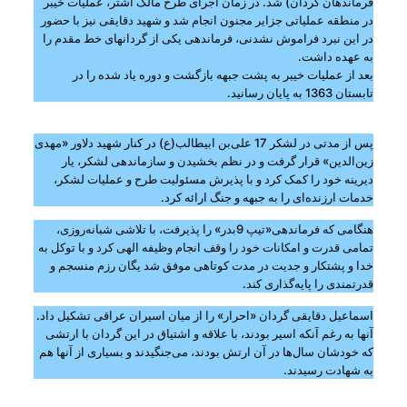
فرماندهان گردان) شد. در زمان اجرای طرح مالک اشتر، عملیات خیبر
در منطقه عملیاتی جزایر مجنون انجام شد و شهید دقایقی نیز با حضور
در این نبرد فراموش نشدنی، فرماندهی یکی از گردانهای خط مقدم را
به عهده داشت.
بعد از عملیات خیبر به پشت جبهه بازگشت و دوره یاد شده را در
تابستان 1363 به پایان رسانید.
پس از مدتی در لشکر 17 علی‌بن ابیطالب(ع) در کنار شهید دلاور «مهدی
زین‌الدین» قرار گرفت و در نظم بخشیدن و سازماندهی لشکر، یار
دیرینه خود را کمک کرد و با پذیرش مسئولیت طرح و عملیات لشکر،
خدمات ارزنده‌ای را به جبهه و جنگ ارائه کرد.
هنگامی که فرماندهی«تیپ 9بدر» را پذیرفت، با تلاشی شبانه‌روزی،
تمامی قدرت و امکانات خود را وقف انجام وظیفه الهی کرد و با توکل به
خدا و پشتکار و جدیت در مدت کوتاهی موفق شد یگان رزم منسجم و
قدرتمندی را پایه‌گذاری کند.
اسماعیل دقایقی گردان «احرار» را از میان اسیران عراقی تشکیل داد.
آنها به رغم آنکه اسیر بودند، با علاقه و اشتیاق در این گردان با ارتشی
که خودشان سال‌ها در آن ارتش بودند، می‌جنگیدند و بسیاری از آنها هم
به شهادت رسیدند.