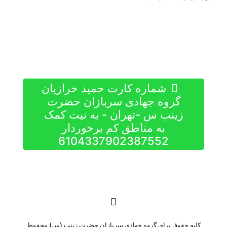
شماره کارت حمید خرازیان
گروه جهادی سربازان حضرت
زینب س -تهران - به نیت کمک
به مناطق کم برخوردار
6104337902387552
کلیه حقوق برای گروه جهادی سربازان حضرت زینب (س) محفوظ