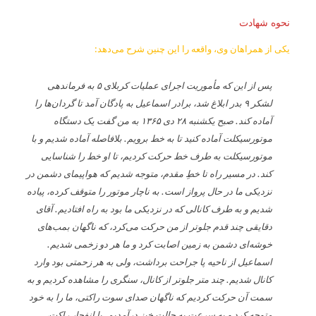
نحوه شهادت
یکی از همراهان وی، واقعه را این چنین شرح می‌دهد:
پس از این که مأموریت اجرای عملیات کربلای ۵ به فرماندهی
لشکر ۹ بدر ابلاغ شد، برادر اسماعیل به پادگان آمد تا گردان‌ها را
آماده کند. صبح یکشنبه ۲۸ دی ۱۳۶۵ به من گفت یک دستگاه
موتورسیکلت آماده کنید تا به خط برویم. بلافاصله آماده شدیم و با
موتورسیکلت به طرف خط حرکت کردیم، تا او خط را شناسایی
کند. در مسیر راه تا خطِ مقدم، متوجه شدیم که هواپیمای دشمن در
نزدیکی ما در حال پرواز است. به ناچار موتور را متوقف کرده، پیاده
شدیم و به طرف کانالی که در نزدیکی ما بود به راه افتادیم. آقای
دقایقی چند قدم جلوتر از من حرکت می‌کرد، که ناگهان بمب‌های
خوشه‌ای دشمن به زمین اصابت کرد و ما هر دو زخمی شدیم.
اسماعیل از ناحیه پا جراحت برداشت، ولی به هر زحمتی بود وارد
کانال شدیم. چند متر جلوتر از کانال، سنگری را مشاهده کردیم و به
سمت آن حرکت کردیم که ناگهان صدای سوت راکتی، ما را به خود
متوجه کرد و به سرعت به حالتِ خیز درآمدیم. با انفجار راکت،