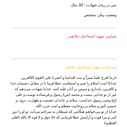
سن در زمان شهادت : 32 سال
وضعیت پیکر: مشخص
تصاویر شهید اسماعیل دقایقی
وصیتنامه شهید اسماعیل دقایقی
«ربنا افرغ علينا صبراً و ثبت اقدامنا و انصرنا علي القوم الکافرين.
خدايا! امت اسلام را صبر و استقامت عطا فرما تا در مقابل دشمنان خدا
و کافرين، پايداری و سپس بر آنان غلبه کنند. خدايا شهادت می‌دهم که
غير از تو خدايی نيست و محمد (ص) رسول و فرستاده‌ توست و علی
(ع) وصی رسول خداست. سلام بر خاندان عصمت و طهارت. درود بر
خمينی کبير و سلام بر روحانيت معظم و امت حزب الله.
خدايا از تو می‌خواهم هنگامی که شيطان به سراغم می‌آيد، تو او را دور
کنی و مرا قوت و آرامش عطا فرمايی که «لا حول و لا قوه الا بالله العلی
العظيم»