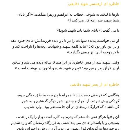
خاطره ای ازهمسر شهید دقایقی
بارها با لبخند به شوخى خطاب به ابراهیم و زهرا می‏گفت: «اگر باباى
شما شهید شد ، چه کار می ‏کنید؟»
یا می ‏گفت: «باباى شما باید شهید شود!»
او می ‏خواست پدیده شهادت را در دل و دیده فرزندانش عادى جلوه دهد
و بر این باور بود که: «نباید کلمه شهید و شهادت، بچه‌‏ها را ناراحت کند و
یا در روحیه آنان اثر منفى بگذارد.»
وقتى شهید شد آرامش خاطرى در ابراهیم 6 ساله دیده می ‏شد و سخن
او در فراق پدر چنین بود: «پدرم شهید شده و اکنون در بهشت است.»
خاطره ای از پسر شهید دقایقی
هنگامی که فرصتى دست داد تا همراه با پدرم به مناطق جنگى بروم،
کودکى بیش نبودم. از اهواز و چندین شهر دیگر گذشتیم و به شهر
کرمانشاه که قرارگاه رمضان در آن جا مستقر بود ، وارد شدیم.
آن وقت‏ها هرگز نمی ‏دانستم که پدرم چه کاره است و او را یک راننده ،
بسیجى و یا پاسدار عادى می ‏پنداشتم. به قرارگاه رمضان که وارد شدیم
، برخوردها به گونه‌‏اى فوق تصور من بود. آنان ارزش و احترام زیادى