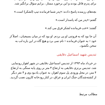
براى پدرم قائل بودند و این برخورد ممتاز ، برایم سؤال برانگیز شد.
بچه‌‏هاى رزمنده پاسخ دادند: «پدر شما فرمانده تیپ (لشکر) است.»
گفتم: «پدر من که پاسدار است.»
گفتند: «خب فرمانده لشکر فرق می ‏کند.»
آن جا بود که به فروتنی او پى بردم. او بود که در میان بسیجیان ، اصلاً از
خود – به عنوان فرمانده – نام نمی ‏برد و هیچ گاه در این باره لب به
سخن نگشود.
تندیس شهید اسماعیل دقایقی
در خرداد ماه ۱۳۹۳ از تندیس اسماعیل دقایقی در شهر اهواز رونمایی
شد. تندیس برنزی دقایقی به ارتفاع ۴ متر بر روی پایه سنگی به ارتفاع
۴ متر، در محل ورودی پل سوم اهواز، به عنوان یادبود وی و ۴ نفر دیگر
از کشته‌شدگان جنگ ایران و عراق، در کنار رودخانه کارون نصب گردید.
مطالب مرتبط