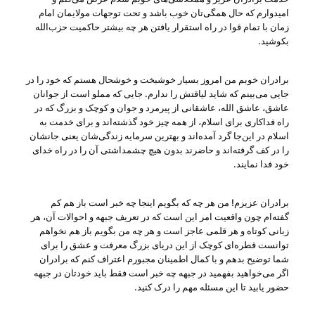
امیدوارم که حال همگی‌تان خوب باشد و تحت توجهات مولایمان امام
زمان با تمام قوا در راه استقرار یافتن هر چه بیشتر حاکمیت حزب‌الله
بکوشید.
برادران خوبم من امروز بسیار خوشبخت و خوشحال هستم که خود را در
جایی می‌بینم که شاید لیاقتش را ندارم. جایی که مملو است از جوانان
عاشق، عاشق الله، عاشقانی از پیرمرد و جوان و کوچک و بزرگ که در
راه فداکاری برای اسلام، از همه چیز خود گذشته‌اند و برای خدمت به
اسلام در این‌جا گرد آمده‌اند و بهترین سرمایه‌ زندگی‌شان یعنی جانشان
را در کف گرفته‌اند و حاضرند بدون هیچ چشمداشتی آن را در راه خدای
خود فدا نمایند.
برادران عزیزم! من هر چه که بگویم اینجا چه خبر است باز هم کم
گفته‌ام چون واقعیت امر این است که در تعریف جبهه و احوالات آن، هر
زبانی کوتاه و هر قلمی عاجز است و هر چه من بگویم باز هم نخواهم
توانست قطره‌ای کوچک از این دریای بزرگ معرفت و عشق را برای
شما توضیح بدهم و با کمال اطمینان مجبورم اعتراف کنم که برادران
اگر می‌خواهید بفهمید در جبهه چه خبر است فقط باید خودتان در جبهه
حضور یابید تا این مسئله مهم را درک کنید.