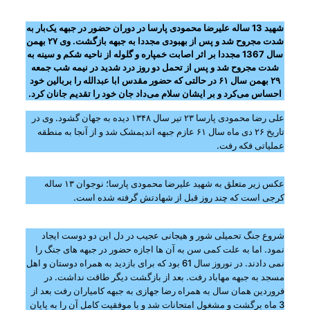
شهید 13 ساله علیرضا محمودی پارسا در دوران حضور در جبهه یک‌بار به
شدت مجروح شد و پس از بهبودی مجددا به جبهه بازگشت. وی ۲۷ بهمن
سال 1367 مجددا بر اثر اصابت خمپاره و گلوله از ناحیه شکم و سینه به
شدت مجروح شد و پس از تحمل دو روز درد شدید در نیمه شب جمعه
۲۹ بهمن سال ۶۱ در حالتی که حضور مقدس ابا عبدالله را بربالین خود
احساس می‌کرد و بر ایشان سلام می‌داد جان خود را تقدیم جانان کرد.
علی رضا محمودی پارسا ۲۳ تیر سال ۱۳۴۸ دیده به جهان گشود. وی در
تاریخ ۲۶ دی ماه سال ۶۱ عازم جبهه اندیمشک شد و از آنجا به منطقه
عملیاتی فکه رفت.
عکس زیر متعلق به شهید علیرضا محمودی پارسا؛ نوجوان ۱۳ ساله
کرجی است که چند روز قبل از شهادتش گرفته شده است.
شروع جنگ تحمیلی شور و هیجانی عجیب در دل این دو دوست ایجاد
نمود. اما به علت كمی سن به آن ها اجازه حضور در جبهه های جنگ را
نمی دادند. در نوروز سال 61 بود كه برای بازدید به همراه دوستان و اهل
مسجد به جبهه مهاباد رفت. بعد از بازگشت دیگر طاقت نداشت. در
فروردین همان سال به همراه رضا جهازی به جبهه كامیاران رفت بعد از
3 ماه برگشت و مشغول امتحانات شد و با موفقیت كامل آن را به پایان