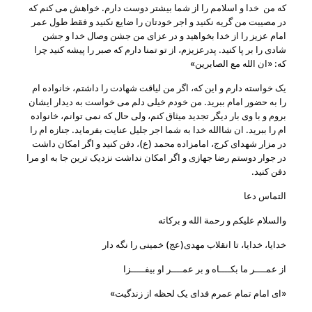
که من خدا و اسلامم را از شما بیشتر دوست دارم. خواهش می کنم که
در مصیبت من گریه نکنید و اجر خودتان را ضایع نکنید و فقط طول عمر
امام عزیز را از خدا بخواهید و در عزای من جشن وصال خدا و جشن
شادی را بر پا کنید. پدرعزیزم، از تو تمنا دارم که صبر را پیشه کنید چرا
که: «ان الله مع الصابرین»
یک خواسته دارم و این که، اگر من لیاقت شهادت را داشتم، خانواده ام
را به حضور امام ببرید. من خودم خیلی دلم می خواست به دیدار ایشان
بروم و با وی بار دیگر تجدید میثاق کنم، ولی حال که نمی توانم، خانواده
ام را ببرید. ان شاالله خدا به شما اجر جلیل عنایت بفرماید. جنازه ام را
در مزار شهدای کرج، امامزاده محمد (ع)، دفن کنید و اگر امکان داشت
در جوار دوستم رضا جهازی و اگر امکان نداشت نزدیک ترین جا به او مرا
دفن کنید.
التماس دعا
والسلام علیکم و رحمة الله و برکاته
خدایا، خدایا، تا انقلاب مهدی(عج) خمینی را نگه دار
از عمــــر ما بکــــاه و بر عمــــر او بیفـــــزا
«ای امام تمام عمرم فدای یک لحظه از زندگیت»