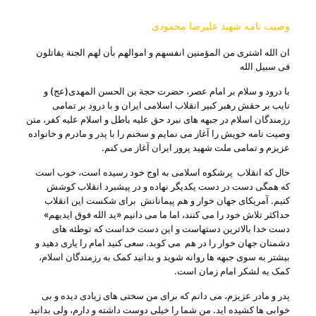
وصیت نامه شهید علیرضا محمودی
ان الله اشتری من المؤمنین انفسهم و اموالهم بأن لهم الجنة یقاتلون
فی سبیل الله
با درود و سلام بر امام عصر، حضرت حجة بن الحسن المهدی(عج) و
نایب بر حقش رهبر کبیر انقلاب اسلامی ایران و با درود بر تمامی
رزمندگان اسلام در جبهه های نبرد حق علیه باطل و اسلام علیه کفر، متن
وصیت نامه خویش را آغاز می نمایم و سخنم را با پدر و مادرم و خانواده
عزیزم و تمامی ملت شهید پرور ایران آغاز می کنم.
حال که انقلاب پرشکوه اسلامی به اوج خود رسیده است، خوب است
که همگی دست در دست یکدیگر نهاده و در پیشبرد انقلاب کوشش
کنیم. آمریکای جهان خوار و هم پیمانانش برای شکست این انقلاب
حداکثر تلاش خود را می کنند، اما ما می دانیم «ید الله فوق ایدیهم»
دست خدا بالاترین دستهاست و این دست خداست که توطئه های
دشمنان جهان خوار را در هم می کوبد. سعی کنید امام را یاری دهید و
بیشتر به سوی جبهه ها روانه شوید و بدانید کمک به رزمندگان اسلام،
کمک به لشکر امام زمان است.
پدر و مادر عزیزم، می دانم که برای من سختی های زیادی دیده و بی
خوابی ها کشیده اید. من شما را خیلی دوست داشته و دارم، ولی بدانید