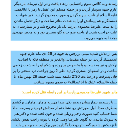
رساند و به كلاس سوم راهنمایی ارتقاء یافت و در اول تیرماه، بار دیگر
عازم جبهه سومار گردید و در حمله مسلم ابن عقیل با رمز یا اباالفضل
علیه السلام از ناحیه سر و گردن و صورت مجروح گردید. خبر شهادت
همسنگر و هم پیمانش او را به شدت متاثر ساخت و دیگر تحمل ماندن
را نداشت.علیرضا محمودی پارسا یک بار مجروح شد و در بیمارستان به
علت جراحت شدید از ناحیه صورت و گلو بستری بود و به محض بهبودی
مجددا به جبهه می‌رود.
پس از تلاش شدید مبنی بر رفتن به جبهه در 26 دی ماه عازم جبهه
اندیمشك گردید. در حمله مقدماتی والفجر در منطقه فكه با اصابت
تركش و تیر به دست و پا بخصوص بر روده و شكم او را به شدت زخمی
ساخت و در اصفهان بستری گردید. طی 2 روز جراحت درد سختی را بر
جان پذیرفت و در ساعت 2:30 دقیقه نیمه ‌شب جمعه 29 بهمن ماه با
جمله «السلام علیك یا اباعبدالله» به سوی معبود شتافت.
مادر شهید علیرضا محمودی پارسا در این رابطه نقل کرده است
:
… تا رسیدیم بیمارستان دیدیم یکی صدا می‌زنه مامان، مامان. برگشتم
به طرف صدا. اول صورتش رو نشناختم از صداش فهمیدم پسرمه. حالا
شما حساب کنید صورت زخم و زیلی شده و خون لخته شده و دکتر هم
یه سوتک مانندی به گلوی علیرضا وصل کرده تا بتونه راحت نفس بکشه.
تا نزدیکش شدیم گفت تو رو خدا بگذارید من برگردم به جبهه من باید