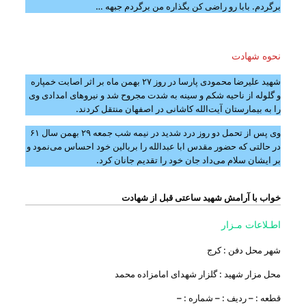
برگردم. بابا رو راضی کن بگذاره من برگردم جبهه …
نحوه شهادت
شهید علیرضا محمودی پارسا در روز ۲۷ بهمن ماه بر اثر اصابت خمپاره
و گلوله از ناحیه شکم و سینه به شدت مجروح شد و نیروهای امدادی وی
را به بیمارستان آیت‌الله کاشانی در اصفهان منتقل کردند.
وی پس از تحمل دو روز درد شدید در نیمه شب جمعه ۲۹ بهمن سال ۶۱
در حالتی که حضور مقدس ابا عبدالله را بربالین خود احساس می‌نمود و
بر ایشان سلام می‌داد جان خود را تقدیم جانان کرد.
خواب با آرامش شهید ساعتی قبل از شهادت
اطـلاعات مـزار
شهر محل دفن : کرج
محل مزار شهید : گلزار شهدای امامزاده محمد
قطعه : – ردیف : – شماره : –