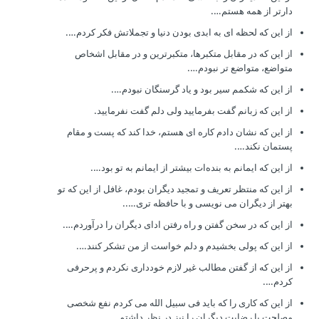
دارتر از همه هستم….
از این که لحظه ای به ابدی بودن دنیا و تجملاتش فکر کردم….
از این که در مقابل متکبرها، متکبرترین و در مقابل اشخاص
متواضع، متواضع تر نبودم….
از این که شکمم سیر بود و یاد گرسنگان نبودم….
از این که زبانم گفت بفرمایید ولی دلم گفت نفرمایید.
از این که نشان دادم کاره ای هستم، خدا کند که پست و مقام
پستمان نکند….
از این که ایمانم به بنده‌ات بیشتر از ایمانم به تو بود….
از این که منتظر تعریف و تمجید دیگران بودم، غافل از این که تو
بهتر از دیگران می نویسی و با حافظه تری…..
از این که در سخن گفتن و راه رفتن ادای دیگران را درآوردم….
از این که پولی بخشیدم و دلم خواست از من تشکر کنند….
از این که از گفتن مطالب غیر لازم خودداری نکردم و پرحرفی
کردم….
از این که کاری را که باید فی سبیل الله می کردم نفع شخصی
مصلحت یا رضایت دیگران را نیز در نظر داشتم….