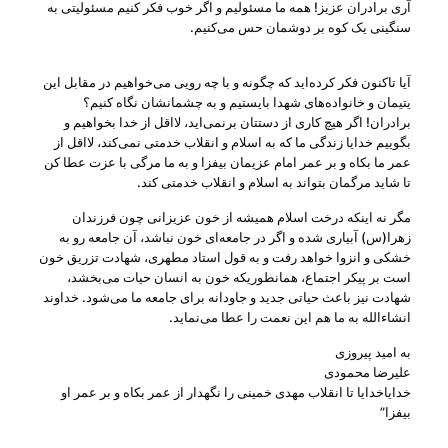
آری برادران عزیز! همه‌ ما مسئولیم و اگر خوب فکر کنیم مسئولیتی به
سنگینی یک کوه بر دوشمان حس می‌کنیم.
آیا تاکنون فکر کرده‌اید که چگونه و با چه رویی می‌خواهیم در مقابل این
یتیمان و خانواده‌های شهدا بایستیم و به چشمانشان نگاه کنیم؟
برادران! اگر هیچ کاری از دستتان برنمی‌اید، لااقل از خدا بخواهیم و
بگوییم خدایا زندگی ما که به اسلام و انقلاب خدمتی نمی‌کند، لااقل از
عمر ما بکاه و بر عمر امام عزیمان بیفزا و به ما مرگی با عزت عطا کن
تا شاید مرگمان بتواند به اسلام و انقلاب خدمتی کند.
مگر نه اینکه درخت اسلام همیشه از خون عزیزانی چون فرزندان
زهرا(س) آبیاری شده و اگر در جامعه‌ای خون نباشد، آن جامعه رو به
خشکی و انزوا خواهد رفت و به قول استاد مطهری، شهادت تزریق خون
است بر پیکر اجتماع، همانطوریکه خون به انسان حیات می‌بخشد،
شهادت نیز باعث حیاتی جدید و جاودانه برای جامعه‌ ما می‌شود. خداوند
انشاءالله به ما هم این نعمت را عطا می‌نماید.
به امید پیروزی
علیرضا محمودی
خدایاخدایا تا انقلاب مهدی خمینی را نگهدار از عمر بکاه و بر عمر او
بیفزا”