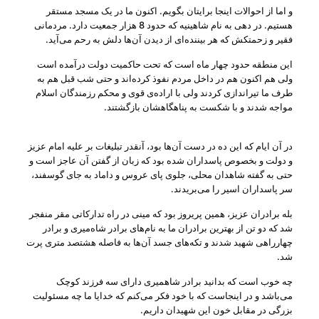
و اما از احوالات اینجا برایتان بگویم. اکنون ما در یک مسجد مستقر
هستیم. در دهی به نام شاهینیه که حدود 8 هزار جمعیت دارد. مردمانی
فقیر و زحمتکش که هر بیننده‌ای از دیدن آن‌ها دلش به رحم می‌آید.
این منطقه حدود چهار ماه است که تحت حاکمیت دولت درآمده است
ولی هم اکنون هم در داخل مردم نفوذ کرده‌اند و حتی شب قبل هم به
طرف ما تیراندازی کردند ولی با اراده‌ی قوی و محکم رزمندگان اسلام
مواجه شدند و با شکست به پناهگاهشان بازگشتند.
در آن ایام که این ده در دست آن‌ها بود، آنقدر تبلیغات بر علیه امام عزیز
و دولت و بخصوص پاسداران شده بود که زبان از گفتن آن عاجز است و
حتی به گفته‌ شاهدان محلی، جلوی پای عروس و داماد به جای گوسفند،
سر پاسداران اسیر را می‌بریدند.
بله برادران عزیز، همین پریروز بود که مینی در راه تدارکاتی مقر منفجر
شد که دو تن از بهترین برادران ما به نام‌های برادر شاه‌میری و برادر
چهارراهی شهید شدند و تکه‌های جسد آن‌ها به فاصله‌ هشتصد متری پرت
شد.
چه خوب است که بدانید برادر شاهمیری دارای سه فرزند کوچک
می‌باشد و در اینجاست که با خود فکر می‌کنم که خدایا ما چه مسئولیت
بزرگی در مقابل خون این شهیدان داریم.