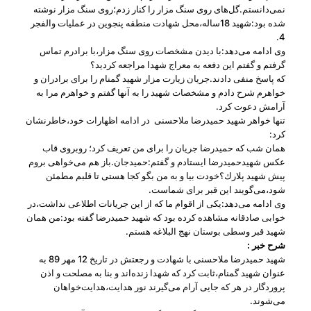
نمی‌دانستم.گل‌های روی سنگ مزار را كنار زدم؛روی سنگ مزار نوشته
شده بود:شهید 18ساله،محل شهادت منطقه پنجوین در عملیات والفجر
4.
وی ادامه می‌دهد:با دیدن مشخصات روی سنگ مزار،با برادرم تماس
گرفتم و گفتم این دفعه به معراج شهدا مراجعه كردید؟
كه پاسخ منفی دادند.جریان زیارت مزار شهید گمنام را برای برادران و
خواهرم شرح دادم و مشخصات شهید را به آنها گفتم و خواهرم مرا به
آرامش دعوت كرد.
تنها خواهر شهید حمیدرضا ملاحسنی در ادامه اظهارات خود،خاطرنشان
كرد:
همان شب كه حمیدرضا جریان را برای من تعریف كرد؛ روبروی قاب
عكس شهیدحمیدرضا ایستادم و گفتم:حمیدجان.باز هم می‌خواهی بروم
پیش شهید پلارك؟خودت بیا و به من بگو كجا هستی تا قلبم مطمئن
شود،‌می‌گویند این قبر برای شماست.
وی ادامه می‌دهد:یكی از اقوام ما كه از این جریانات اطلاعی نداشت،در
خوابی صادقانه مشاهده كرده بود كه شهید حمیدرضا ‌گفته بود:من همان
شهید قبر وسطی بوستان نهج البلاغه هستم.
شرح خبر :
شهید حمیدرضا ملاحسنی با شهادت و رجعتش در تاریخ 12 مهر 89 به
‌عنوان شهید گمنام،ثابت كرد كه شهدا زنده‌اند و بنا به مصلحت و اذن
پروردگار در هر كه جایی آرام می‌گیرند نور هدایت،هدایت‌خواهان
می‌شوند.