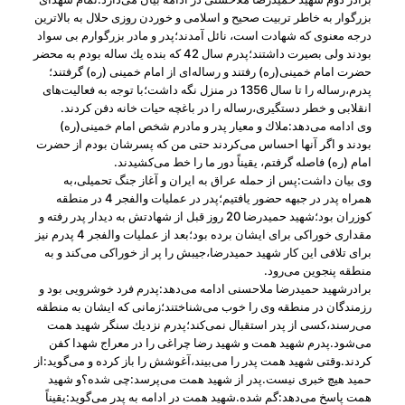
بزرگوار به خاطر تربیت صحیح و اسلامی و خوردن روزی حلال به بالاترین
درجه معنوی كه شهادت است، نائل آمدند؛پدر و مادر بزرگوارم بی ‌سواد
بودند ولی بصیرت داشتند؛پدرم سال 42 كه بنده یك ساله بودم به محضر
حضرت امام خمینی(ره) رفتند و رساله‌ای از امام خمینی (ره‌) ‌گرفتند؛
پدرم،رساله را تا سال 1356 در منزل نگه داشت؛با توجه به فعالیت‌های
انقلابی و خطر دستگیری،رساله را در باغچه حیات خانه دفن كردند.
وی ادامه می‌دهد:ملاك و معیار پدر و مادرم شخص امام خمینی(ره)
بودند و اگر آنها احساس می‌كردند حتی من كه پسرشان بودم از حضرت
امام (ره) فاصله گرفتم، یقیناً دور ما را خط می‌كشیدند.
وی بیان داشت:پس از حمله عراق به ایران و آغاز جنگ تحمیلی،به
همراه پدر در جبهه حضور یافتیم؛پدر در عملیات والفجر 4 در منطقه
كوزران بود؛شهید حمیدرضا 20 روز قبل از شهادتش به دیدار پدر رفته و
مقداری خوراكی برای ایشان برده بود؛بعد از عملیات والفجر 4 پدرم نیز
برای تلافی این كار شهید حمیدرضا،جیبش را پر از خوراكی می‌كند و به
منطقه پنجوین می‌رود.
برادرشهید حمیدرضا ملاحسنی ادامه می‌دهد:پدرم فرد خوشرویی بود و
رزمندگان در منطقه وی را خوب می‌شناختند؛زمانی كه ایشان به منطقه
می‌رسند،كسی از پدر استقبال نمی‌كند؛پدرم نزدیك سنگر شهید همت
می‌شود.پدرم شهید همت و شهید رضا چراغی را در معراج شهدا كفن
كردند.وقتی شهید همت پدر را می‌بیند،آغوشش را باز كرده و می‌گوید:از
حمید هیچ خبری نیست.پدر از شهید همت می‌پرسد:چی شده؟و شهید
همت پاسخ می‌دهد:گم شده.شهید همت در ادامه به پدر می‌گوید:یقیناً