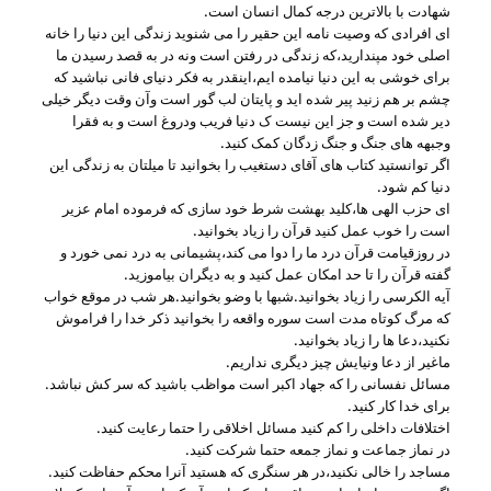
شهادت با بالاترین درجه کمال انسان است.
ای افرادی که وصیت نامه این حقیر را می شنوید زندگی این دنیا را خانه
اصلی خود مپندارید،که زندگی در رفتن است ونه در به قصد رسیدن ما
برای خوشی به این دنیا نیامده ایم،اینقدر به فکر دنیای فانی نباشید که
چشم بر هم زنید پیر شده اید و پایتان لب گور است وآن وقت دیگر خیلی
دیر شده است و جز این نیست ک دنیا فریب ودروغ است و به فقرا
وجبهه های جنگ و جنگ زدگان کمک کنید.
اگر توانستید کتاب های آقای دستغیب را بخوانید تا میلتان به زندگی این
دنیا کم شود.
ای حزب الهی ها،کلید بهشت شرط خود سازی که فرموده امام عزیر
است را خوب عمل کنید قرآن را زیاد بخوانید.
در روزقیامت قرآن درد ما را دوا می کند،پشیمانی به درد نمی خورد و
گفته قرآن را تا حد امکان عمل کنید و به دیگران بیاموزید.
آیه الکرسی را زیاد بخوانید.شبها با وضو بخوانید.هر شب در موقع خواب
که مرگ کوتاه مدت است سوره واقعه را بخوانید ذکر خدا را فراموش
نکنید،دعا ها را زیاد بخوانید.
ماغیر از دعا ونیایش چیز دیگری نداریم.
مسائل نفسانی را که جهاد اکبر است مواظب باشید که سر کش نباشد.
برای خدا کار کنید.
اختلافات داخلی را کم کنید مسائل اخلاقی را حتما رعایت کنید.
در نماز جماعت و نماز جمعه حتما شرکت کنید.
مساجد را خالی نکنید،در هر سنگری که هستید آنرا محکم حفاظت کنید.