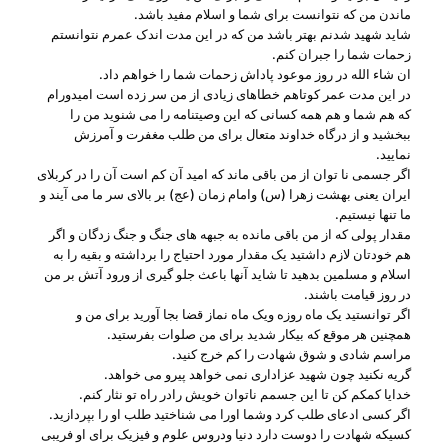
ماندن من که نتوانست برای شما و اسلام مفید باشد.
شاید شهید شدنم بهتر باشد من که در این مدت اندک عمرم نتوانستم
زحمات شما را جبران کنم.
ان شاء الله در روز موعود پاداش زحمات شما را خواهم داد.
در این مدت عمر کوتاهم خطاهای زیادی از من سر زده است امیدورام
که هم شما و هم همه کسانی که این وصیتنامه را می شنوید من را
ببخشید و از درگاه خداوند متعال برای من طلب مغفرت و آمرزش
نمایید.
اگر جسمی نا توان از من باقی ماند که امید آن کم است آن را در کربلای
ایران یعنی بهشت زهرا (س) وامام زمان (عج) بر بالای سر ما می آیند و
ما تنها نیستیم.
مقدار پولی که از من باقی مانده به جبهه های جنگ و جنگ زدگان و اگر
هم خودتان لازم داشتید یک مقدار مورد احتیاج را برداشته و بقیه را به
اسلام و مسلمین بدهید تا شاید آنها باعث جلو گیری از ورود آتش بر من
در روز قیامت باشند.
اگر توانستید یک ماه روزه ویک ماه نماز قضا بجا آورید برای من و
همچنین هر موقع که بیکار شدید برای من صلوات بفرستید.
مراسم شادی و شوق شهادت را کم خرج کنید.
گریه نکنید چون شهید عزاداری نمی خواهد پیرو می خواهد.
خدایا کمکم کن تا این جسمم ناتوان خویش رادر راه تو نثار کنم.
اگر کسی ادعای طلب کرد وشما اورا می شناختید طلب او را بپردازید.
کسیکه شهادت را دوست دارد دنیا ودروس علوم و فیزیک برای او فریبی