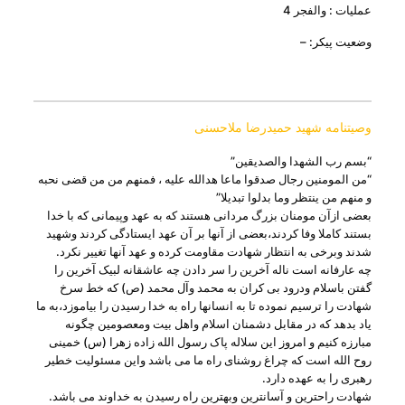
عملیات : والفجر 4
وضعیت پیکر: –
وصیتنامه شهید حمیدرضا ملاحسنی
“بسم رب الشهدا والصدیقین”
“من المومنین رجال صدقوا ماعا هدالله علیه ، فمنهم من من قضی نحبه
و منهم من ینتظر وما بدلوا تبدیلا”
بعضی ازآن مومنان بزرگ مردانی هستند که به عهد وپیمانی که با خدا
بستند کاملا وفا کردند،بعضی از آنها بر آن عهد ایستادگی کردند وشهید
شدند وبرخی به انتظار شهادت مقاومت کرده و عهد آنها تغییر نکرد.
چه عارفانه است ناله آخرین را سر دادن چه عاشقانه لبیک آخرین را
گفتن باسلام ودرود بی کران به محمد وآل محمد (ص) که خط سرخ
شهادت را ترسیم نموده تا به انسانها راه به خدا رسیدن را بیاموزد،به ما
یاد بدهد که در مقابل دشمنان اسلام واهل بیت ومعصومین چگونه
مبارزه کنیم و امروز این سلاله پاک رسول الله زاده زهرا (س) خمینی
روح الله است که چراغ روشنای راه ما می باشد واین مسئولیت خطیر
رهبری را به عهده دارد.
شهادت راحترین و آسانترین وبهترین راه رسیدن به خداوند می باشد.