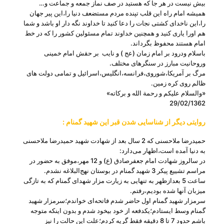
بیش نیست در هر جا که هستید در صف نماز جمعه و جماعت و…
همیشه امام راه این قلب تپنده مردم مستضعف دنیا را،این پیر جهان
را،این ناخدای کشتی نجات را دعا کنید تا خداوند نگه دار او باشد و شما
هم اورا یاری کنید و همچنین خداوند تمام مسئولین کشور را که در خط
امام هستند محفوظ بگرداند.
باسلام ودرود بر امام زمان (عج ) و نایب بر حقش امام خمینی
وروحانیت مبارز در سنگرهای مختلف.
مرگ بر آمریکا،شوروی،فرانسه،انگلیس،اسرائیل و تمامی دولت های
ظالم روی کره زمین.
«والسلام علیکم و رحمة الله و برکاته»
29/02/1362
روایتی دیگر از شناسایی شدن قبر این شهید گمنام :
حمیدرضا ملاحسنی كه 2 سال بعد از شهادت شهید حمیدرضا ملاحسنی
به دنیا آمده ‌است،اظهار می‌دارد:
در سالروز شهادت امام جعفرصادق (ع) و 12 مهر،موفق به حضور در
مراسم تشییع پیكر 3 شهید گمنام در بوستان نهج‌البلاغه نشدم.
ساعت 5 بعدازظهر به تنهایی به زیارت مزار شهدای گمنام كه به تازگی
میزبان آنها شده بودیم،رفتم.
سرمزار شهید گمنام اول حاضر شدم فاتحه‌ای خواندم؛سرمزار شهید
گمنام وسط ایستادم؛یكدفعه از خود بیخود شدم و بدون اینكه متوجه
باشم حدود 7 تا 8 دقیقه فقط گریه كردم؛علت این حالت را نیز