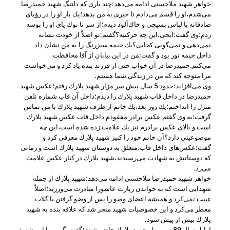
خواهر شهید ملاحسنی ادامه می‌دهد:چند باری كه دلتنگ شهید حمیدرضا
می‌شدم،‌او را قسم می‌دادم تا خبری به من بدهد؛یك بار او را در رؤیای
صادقانه با لباس بسیجی و خاك‌آلود دیدم؛از سر تا نوك پای او را بوسه
زدم؛وی گفت:آبجی.این چه حركتیه؟گفتم:تو اصلاً از خودت نشانه
نمی‌دهی و نمی‌گویی كجایی؟یك خیمه‌ سبزرنگ را به من نشان داد
داخل خیمه‌ نور بود و گفت:من در این بیابان از آقا محافظت
می‌كنم.حمیدرضا در آن خواب حتی از فرزند بنده یاد كرد و می‌خواست
مرا متوجه كند كه من در زندگی شما هستم.
وی می‌افزاید:حدود 5 سال پیش سر مزار شهید پلارك رفتم؛عكس شهید
حمیدرضا در داخل قاب شهید پلارك را دیدم؛داخل آن قاب شماره تلفن
منزل را انداختم؛یك روز بعد،یك خانم از طرف شهید پلارك با من تماس
گرفت؛به وی گفتم عكس برادر مفقودم داخل قاب عكس شهید پلارك
است و بالای عكس برادرم نیز یك علامت زده شده است،این چه
موضوعیتی دارد؟آن خانم خود را كنیز شهید پلارك معرفی كرد و
گفت:عكس‌های داخل قاب،متعلق به دوستان شهید پلارك است و زمانی
كه دوستانش به شهادت می‌رسیدند،شهید پلارك در كنار عكس علامت
می‌زد.
خواهر شهید حمیدرضا ملاحسنی ادامه می‌دهد:شهید پلارك از جمله
شهدایی است كه به خواندن زیارت عاشورا مبادرت می‌ورزید؛اصلاً
غیبت نمی‌كرد و همیشه اعضای وضو را پس از وضو گرفتن با گلاب
معطر می‌كرد و این خصوصیات شهید منجر شد كه علاقه بنده به شهید
پلارك بیش از پیش شود.
اوایل سال 89 سر مزار شهید پلارك حاضر شدم؛گفت‌وگویی با این شهید