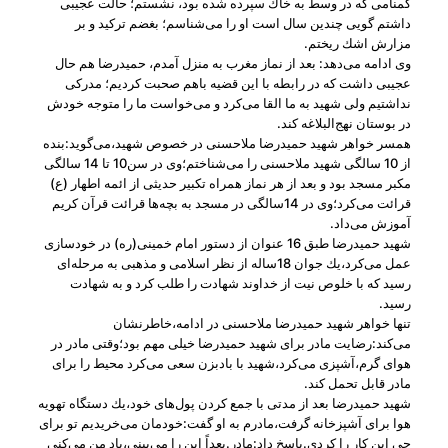
گمنامی كه در وسط به خاك سپرده شده بود، نشستم؛ حالت عجیبی
داشتم گویی چندین سال است او را می‌شناسم؛ بغضم تركید و بر
مزارش اشك ریختم.
وی ادامه می‌دهد: بعد از نماز مغرب به منزل آمدم، حمیدرضا هم حال
عجیبی داشت ‌كه در رابطه با این قضیه باهم صحبت كردیم؛ مدركی
نداشتیم ولی شهید به ما القا می‌كرد و می‌خواست ما را متوجه خودش
در بوستان نهج‌البلاغه كند.
همسر خواهر شهید حمیدرضا ملاحسنی در خصوص شهید،می‌گوید:بنده
از 10 سالگی شهید ملاحسنی را می‌شناختم؛وی در سن10 تا 14 سالگی
مكبر مسجد بود و بعد از هر نماز همراه تكبیر حدیثی از ائمه اطهار (ع)
قرائت می‌كرد؛وی در 14سالگی در مسجد به بچه‌ها قرائت قرآن كریم
آموزش می‌داد.
شهید حمیدرضا طبق 16 عنوان از دستور امام خمینی(ره) در خودسازی
عمل می‌كرد،یك جوان 18ساله از نظر اسلامی و مذهبی به مرحله‌ای
رسید كه با خلوص نیت از خداوند شهادت را طلب كرد و به شهادت
رسید.
تنها خواهر شهید حمیدرضا ملاحسنی در ادامه،خاطرنشان
می‌كند:رضایت مادر برای شهید حمیدرضا خیلی مهم بود؛وقتی مادر در
هوای گرم،آشپزی می‌كرد،شهید با بادبزن سعی می‌كرد محیط را برای
مادر قابل تحمل كند.
شهید حمیدرضا بعد از مدتی با جمع‌ كردن پول‌های خود،یك دستگاه تهویه
هوا برای آشپزخانه گرفت،مادرم به او گفت:خودمان می‌خریدیم تو برای
چی‌ این كار را كردی.پاسخ داد:مادر.بعداً این را می‌بینی،یاد من می‌كنی