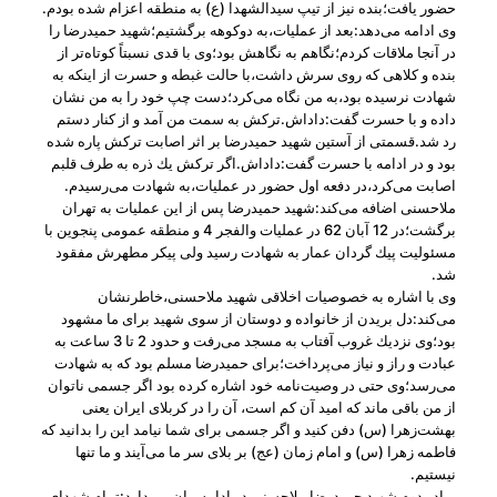
حضور یافت؛بنده نیز از تیپ سیدالشهدا (ع) به منطقه اعزام شده بودم.
وی ادامه می‌دهد:بعد از عملیات،به دوكوهه برگشتیم؛شهید حمیدرضا را
در آنجا ملاقات كردم؛نگاهم به نگاهش بود؛وی با قدی نسبتاً كوتاه‌تر از
بنده و كلاهی كه روی سرش داشت،با حالت غبطه و حسرت از اینكه به
شهادت نرسیده بود،به من نگاه می‌كرد؛دست چپ خود را به من نشان
داده و با حسرت گفت:داداش.تركش به سمت من آمد و از كنار دستم
رد شد.قسمتی از آستین شهید حمیدرضا بر اثر اصابت تركش پاره شده
بود و در ادامه با حسرت گفت:داداش.اگر تركش یك ذره به طرف قلبم
اصابت می‌كرد،در دفعه اول حضور در عملیات،به شهادت می‌رسیدم.
ملاحسنی اضافه می‌كند:شهید حمیدرضا پس از این عملیات به تهران
برگشت؛در 12 آبان 62 در عملیات والفجر 4 و منطقه عمومی پنجوین با
مسئولیت پیك گردان عمار به شهادت رسید ولی پیكر مطهرش مفقود
شد.
وی با اشاره به خصوصیات اخلاقی شهید ملاحسنی،خاطرنشان
می‌كند:دل بریدن از خانواده و دوستان از سوی شهید برای ما مشهود
بود؛وی نزدیك غروب آفتاب به مسجد می‌رفت و حدود 2 تا 3 ساعت به
عبادت و راز و نیاز می‌پرداخت؛برای حمیدرضا مسلم بود كه به شهادت
می‌رسد؛وی حتی در وصیت‌نامه خود اشاره كرده بود اگر جسمی ناتوان
از من باقی ماند كه امید آن كم است، آن را در كربلای ایران یعنی
بهشت‌زهرا (س) دفن كنید و اگر جسمی برای شما نیامد این را بدانید كه
فاطمه زهرا (س) و امام زمان (عج) بر بلای سر ما می‌آیند و ما تنها
نیستیم.
برادر دوم شهید حمیدرضا ملاحسنی در ادامه بیان می‌دارد:تمام شهدای