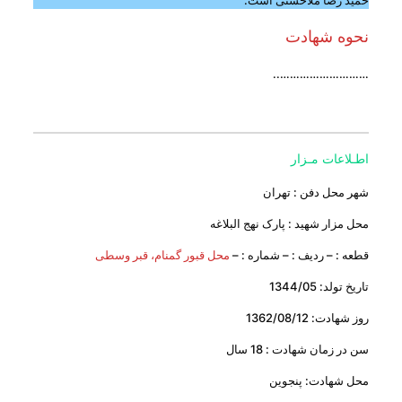
حمید رضا ملاحسنی است.
نحوه شهادت
………………………..
اطـلاعات مـزار
شهر محل دفن : تهران
محل مزار شهید : پارک نهج البلاغه
قطعه : – ردیف : – شماره : –
محل قبور گمنام، قبر وسطی
تاریخ تولد: 1344/05
روز شهادت: 1362/08/12
سن در زمان شهادت : 18 سال
محل شهادت: پنجوین