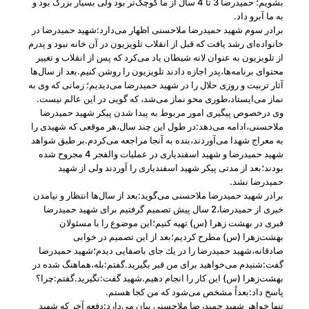
بشویم؛ حمیدرضا 3 تا 4 سال از ما كوچک‌تر بود ولی بسیار بزرگ بود و
به ما آبرو داد.
برادر سوم شهید حمیدرضا ملاحسنی اظهار می‌دارد:شهید حمیدرضا در
خانواده‌ای رشد یافت كه قبل از انقلاب تلویزیون در آن خانه نبود و پدرم
از تلویزیون به عنوان لانه شیطان یاد می‌كرد كه پس از انقلاب و تغییر
محتوای برنامه‌ها،پدر اجازه دادند تلویزیون را روشن كنیم.بعد از سال‌ها
آثار تربیت و روزی حلال را در شهید حمیدرضا می‌دیدیم؛ زمانی كه وی به
نماز می‌ایستاد،طوری محو نماز می‌شد، كه گویی در این عالم نیست.
وی درخصوص پیگیری امور مربوط به پیدا شدن پیكر شهید حمیدرضا
ملاحسنی،ادامه می‌د‌هد:در طول این چند سال،هر موقعی كه شهیدی را
به معراج شهدا می‌آوردند،بنده به آنجا مراجعه می‌كردم.بر طبق شواهد
شهید حمیدرضا و شهید اسفندیاری در عملیات والفجر 4 مجروح شده
بودند؛بعد از مدتی پیكر شهید اسفندیاری را آوردند ولی از شهید
حمیدرضا نشد.
برادر شهید حمیدرضا ملاحسنی می‌گوید:بعد از سال‌ها انتظار و نیامدن
خبری از حمیدرضا،2 سال پیش تصمیم گرفتیم برای شهید حمیدرضا
قبری در بهشت زهرا (س) تهیه كنیم؛این موضوع را با مسئولان
بهشت‌زهرا (س) مطرح كردیم؛بعد از این تصمیم در خوابی
صادقانه،شهید حمیدرضا را در یك جای باصفایی دیدم؛شهید حمیدرضا
گفت:شنیدم می‌خواهید برای من قبر بگیرید.گفتم:بله،هماهنگ شده در
بهشت‌زهرا (س) این كار را انجام دهیم.شهید گفت:نگیرید.گفتم:چرا؟
پاسخ داد:بعداً مشخص می‌شود كه من كجا هستم.
تنها خواهر شهید حمیدرضا ملاحسنی بیان می‌دارد:دفعه آخر كه شهید