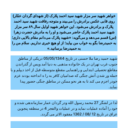
خواهر شهید سر مزار شهید سید احمد پلارک (از شهدای گردان عمّار)
روی قابی عکس برادرش را می‌بیند و متوجه رفاقت شهید سید احمد
پلارک و برادرش می‌شود. این خواهر شهید اوایل سال ۸۹ سر مزار
شهید سید احمد پلارک حاضر می‌شود و او را به مادرش حضرت زهرا
(س) قسم می‌دهد و می‌گوید: «شهید پلارک می‌دانم مقام بالایی داری؛
به حمیدرضا بگو به خواب من بیاید؛ از او هیچ خبری نداریم. سلام من را
به حمیدرضا برسانید.»
شهید حمید رضا ملا حسنی در تاریخ 05/05/1344 دریکی از مناطق
جنوب غرب تهران در یک خانواده مذهبی به دنیا آمد وپس از گذراندن
مقاطع تحصیلی ابتدایی و راهنمایی مقطع متوسطه قبل از اخذ دیپلم و با
حمله ور شدن آتش جنگی که صدامیان کافر به را ه انداخته بودند عزم
خودر اجزم می کند تا به هر نحو ممکن در مناطق جنگی حضور پیدا
نماید.
لذا در لشگر 27 محمد رسول الله ودر گردان عمار سازماندهی شده و
خود را آماده عملیات نماید و در عملیات والفجر 4 در منطقه پنجوین
عراق در تاریخ 12 /08 / 1362 مفقود الاثر می گردد.