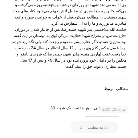
وی ادامه می‌دهد:شهید در روزهای دوشنبه و پنج‌شنبه روزه می‌گرفت و
می‌گفت:این روزه‌ها سپری در مقابل آتش جهنم می‌شود،كتاب‌های معاد
شهید دستغیب را مطالعه می‌كرد،قبل از خواب به خواندن سوره واقعه
مبادرت می‌ورزید و ما را به آن سفارش می‌كرد.
حكمت‌الله ملاحسنی پدر شهید حمیدرضا،پس از جانباز شدن در دوران
دفاع مقدس،در معراج شهدا فعالیت می‌كرد؛وی به دوستان نزدیك گفته
بود،مدیون هستید،اگر جنازه پسر مفقودم رجعت كند ولی نگذارید خودم
او را غسل و كفن كنم.وی پس از 12 سال انتظار در سال 74 به رحمت
خدا رفت.عفت لهاردی مقدم،مادر شهیدحمیدرضا كه فرزندی باتقوا و
مخلص را در دامان خود پروردانده بود،در سال 79 و پس از 17 سال
چشم‌انتظاری دعوت حق را لبیك گفت.
مطالب مرتبط
شهید محسن وزوایی – هر هفته با یک شهید 39
فوریه 25, 2021
ادامه مطلب