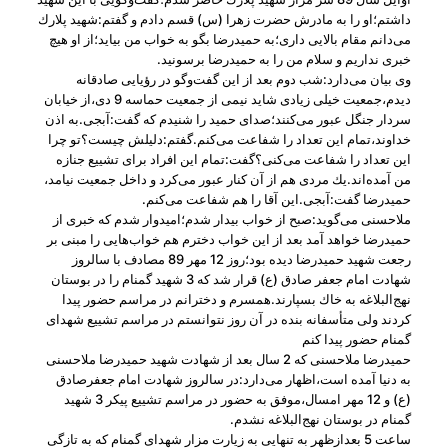
داشتم؛او را به مادرش حضرت زهرا (س) قسم دادم و گفتم:شهید پلارك
می‌دانم مقام بالایی داری؛به حمیدرضا بگو به خواب من بیاید؛از او هیچ
خبری نداریم و سلام من را به حمیدرضا برسونید.
وی بیان می‌دارد:شب دوم بعد از این گفت‌وگو در رؤیایی صادقانه
دیدم،جمعیت خیلی زیادی شاید نیمی از جمعیت حماسه 9 دی،از خیابان
سردار جنگل عبور می‌كنند؛صدای حمید را شنیدم كه گفت:آبجی.به اذن
خداوند،تمام این تعداد را شفاعت می‌كنم.گفتم:دلیلش چیست؟تو چرا
این تعداد را شفاعت می‌كنی؟گفت:تمام این افراد برای تشییع‌ جنازه
من آمده‌اند.یك مردی هم از آن كنار عبور می‌كرد و داخل جمعیت نیامد،
حمیدرضا گفت:آبجی.این آقا را هم شفاعت می‌كنم.
ملاحسنی می‌گوید:صبح از خواب بیدار شدم؛امیدوار شدم كه خبری از
حمیدرضا خواهد آمد بعد از این خواب دخترم هم خواب‌هایی را مبنی بر
رجعت شهید حمیدرضا دیده بود؛روز 12 مهر 89 مصادف با سالروز
شهادت امام جعفر صادق (ع) قرار شد كه 3 شهید گمنام را در بوستان
نهج‌البلاغه به خاك بسپارند.همسرم و دخترانم در مراسم حضور پیدا
كردند ولی متأسفانه بنده در آن روز نتوانستم در مراسم تشییع شهدای
گمنام حضور پیدا كنم
حمیدرضا ملاحسنی كه 2 سال بعد از شهادت شهید حمیدرضا ملاحسنی
به دنیا آمده ‌است،اظهار می‌دارد:در سالروز شهادت امام جعفرصادق
(ع) و 12 مهر امسال،‌موفق به حضور در مراسم تشییع پیكر 3 شهید
گمنام در بوستان نهج‌البلاغه نشدم.
ساعت 5 بعدازظهر به تنهایی به زیارت مزار شهدای گمنام كه به تازگی