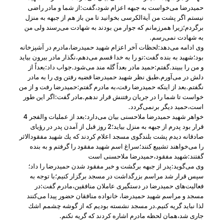
حمیدرضا می‌خواست به جبهه اعزام شود،گفت:از شما و مادر راضی
نیستم اگر پشت من آیةالكرسی بخوانید تا من باز هم از جبهه به منزل
برگردم؛زیرا همرزمانم كه جوار من بودند به شهادت می‌رسند ولی من
به شهادت نمی‌رسم.
وی ادامه می‌دهد:لحظات آخر اعزام شهید حمیدرضا،مادرم در آشپزخانه
بود؛شهید به بنده گفت:تو را به خدا قسم می‌دهم،نگذار مادر بیرون بیاید
و من را ببیند.گفتم:حمید مادر بعداً گله ‌مند می‌شود.جواب داد:بعداً از
دلش در می‌آورم.طبق نظر شهید حمیدرضا قضیه رفتن وی را به مادر
نگفتم.بعد از اینكه حمیدرضا رفت،به مادرم گفتم:حمیدرضا رفت و از من
خواست تا شما را در جریان رفتنش قرار ندهم.مادر گفت:اگر این طور
است،حمید دیگر برنمی‌گردد.
خواهر شهید حمیدرضا ملاحسنی بیان می‌دارد:بعد از عملیات والفجر 4
قرار بود پدرم از جبهه به منزل بیاید؛2 روز قبل از آمدن پدر در رؤیای
صادقانه دیدم پشت بلندگوی مسجد اعلام كردند كه یك شهید مفقودالاثر
را می‌خواهند تشییع ‌كنند؛سراغ اسم شهید مفقود را گرفتم و به بنده
گفتند:شهید مفقود،حمیدرضا ملاحسنی است
وی می‌گوید:پدر از جبهه برگشت و خبر مفقود شدن حمیدرضا را داد؛
سپس قرار شد مراسم بزرگداشت در مسجد برگزار كنیم؛با توجه به
فعالیت‌های حمیدرضا در دستگیری عاملان منافقین،مادرم گفت:در
مسجد و مراسم شهید حمیدرضا، خانواده منافقان حضور پیدا می‌كنند
لذا نباید گریه كنیم.در مسجد نشسته بودیم كه از گوشه چشمم اشك‌
جاری شد،همان لحظه مادرم اشاره كردند كه گریه نكنم.