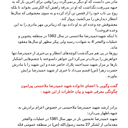
مادر می ‌دانست كه او دیگر برنمی‌گردد زیرا وقتی برای آخرین بار كه به
جبهه می‌رفت،نگذاشت كه او در بدرقه راهش آیة ‌الكرسی بخواند تا بلكه
روح بی ‌تاب خود را از قفس تن آزاد كرده و به سوی معشوقی كه سال‌ها
انتظار دیدارش را می‌كشید، پرواز كند.
معشوقش چه وعده ‌ای به او داده بود كه زیباترین مهر مادری را به این
وعده فروخت؟
تا اینكه شهیدحمیدرضا ملاحسنی در سال 1362 در منطقه پنجوین و
عملیات والفجر 4 به شهادت رسید ولی پیكر مطهر او سال‌ها مفقود
ماند.
روزها در پی هم می‌گذشت؛كوچه‌های انتظار و بی‌خبری از حمیدرضا،تنها
خواهرش را بی‌تاب‌تر می‌كرد؛این خواهر دلسوخته با چشم‌هایی اشكبار
بارها بر مزار شهید سیداحمد پلارك حاضر ‌شده و این شهید را با مادرش
حضرت زهرا (س) قسم می‌داد تا خبری از شهید حمیدرضا برایش
بیاورند.
گفت‌ وگویی با اعضای خانواده شهید حمیدرضا ملاحسنی پیرامون
چگونگی معرفی شهید و بیان خاطرات از این شهید :
برادر ارشد شهید حمیدرضا ملاحسنی در خصوص اعزام برادرش به
جبهه،اظهار می‌دارد:
شهید حمیدرضا نخستین بار در مهر سال 1361 در عملیات والفجر
مقدماتی از لشكر 27 محمد رسول‌الله (ص) در منطقه عمومی فكه