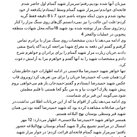
میزبان آنها شده بودیم،رفتم؛سرمزار شهید گمنام اول حاضر شدم
فاتحه‌ای خواندم؛سرمزار شهید گمنام وسط ایستادم؛یكدفعه از خود
بیخود شدم و بدون اینكه متوجه باشم حدود 7 تا 8 دقیقه فقط گریه
كردم؛علت این حالت را نیز نمی‌دانستم.گل‌های روی سنگ مزار را كنار
زدم؛روی سنگ مزار نوشته شده بود شهید 18ساله،محل شهادت منطقه
پنجوین در عملیات والفجر 4
وی ادامه می‌دهد:با دیدن مشخصات روی سنگ مزار،با برادرم تماس
گرفتم و گفتم این دفعه به معراج شهدا مراجعه كردید؟كه پاسخ منفی
دادند.جریان زیارت مزار شهید گمنام را برای برادران و خواهرم شرح
دادم و مشخصات شهید را به آنها گفتم و خواهرم مرا به آرامش دعوت
كرد.
تنها خواهر شهید حمیدرضا ملاحسنی در ادامه اظهارات خود،خاطرنشان
كرد:همان شب كه حمیدرضا جریان را برای من تعریف كرد؛روبروی قاب
عكس شهید حمیدرضا ایستادم و گفتم:حمیدجان.باز هم می‌خواهی بروم
پیش شهید پلارك؟خودت بیا و به من بگو كجا هستی تا قلبم مطمئن
شود،‌می‌گویند این قبر برای شماست.
وی ادامه می‌دهد:یكی از اقوام ما كه از این جریانات اطلاعی نداشت،در
خوابی صادقانه مشاهده كرده بود كه شهید حمیدرضا ‌گفته بود:من همان
شهید قبر وسطی بوستان نهج البلاغه هستم.
همسر خواهر شهید «حمیدرضا ملاحسنی»، اظهار می‌دارد: 12 مهر
امسال در مراسم تشییع پیكر 3 شهید گمنام بوستان نهج‌البلاغه حضور
یافتم؛ سرمزار شهید گمنام فاتحه‌ای قرائت كردم؛ در جوار مزار شهید