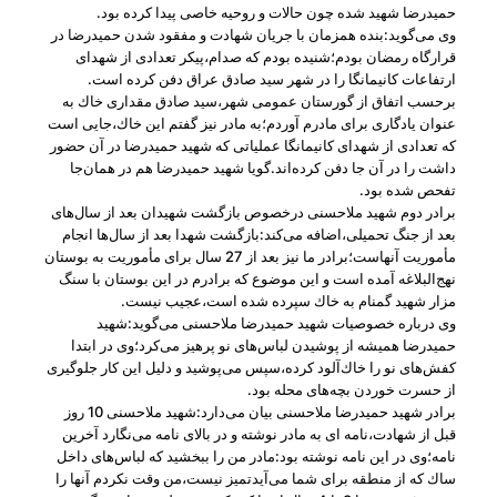
حمیدرضا شهید شده چون حالات و روحیه‌ خاصی پیدا كرده بود.
وی می‌گوید:بنده همزمان با جریان شهادت و مفقود شدن حمیدرضا در
قرارگاه رمضان بودم؛شنیده بودم كه صدام،پیكر تعدادی از شهدای
ارتفاعات كانیمانگا را در شهر سید صادق عراق دفن كرده است.
برحسب اتفاق از گورستان عمومی شهر،سید صادق مقداری خاك به
عنوان یادگاری برای مادرم آوردم؛به مادر نیز گفتم این خاك،جایی است
كه تعدادی از شهدای كانیمانگا عملیاتی كه شهید حمیدرضا در آن حضور
داشت را در آن جا دفن كرده‌اند.گویا شهید حمیدرضا هم در همان‌جا
تفحص شده بود.
برادر دوم شهید ملاحسنی درخصوص بازگشت شهیدان بعد از سال‌های
بعد از جنگ تحمیلی،اضافه می‌كند:بازگشت شهدا بعد از سال‌ها انجام
مأموریت آنهاست؛برادر ما نیز بعد از 27 سال برای مأموریت به بوستان
نهج‌البلاغه آمده‌ است و این موضوع كه برادرم در این بوستان با سنگ
مزار شهید گمنام به خاك سپرده شده است،عجیب نیست.
وی درباره خصوصیات شهید حمیدرضا ملاحسنی می‌گوید:شهید
حمیدرضا همیشه از پوشیدن لباس‌های نو پرهیز می‌كرد؛وی در ابتدا
كفش‌های نو را خاك‌آلود ‌كرده،سپس می‌پوشید و دلیل این كار جلوگیری
از حسرت خوردن بچه‌های محله بود.
برادر شهید حمیدرضا ملاحسنی بیان می‌دارد:شهید ملاحسنی 10 روز
قبل از شهادت،نامه‌ ای به مادر ‌نوشته و در بالای نامه می‌نگارد آخرین
نامه؛وی در این نامه نوشته بود:مادر من را ببخشید كه لباس‌های داخل
ساك كه از منطقه برای شما می‌آیدتمیز نیست،من وقت نكردم آنها را