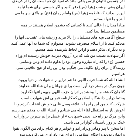
اگر جسمی ناتوان از من باقی ماند که امید آن کم است آن را در کربلای
ایران یعنی بهشت زهرا (س) دفن کنید و اگر جسمی برای شما نیامد
این را بدانید که فاطمه زهرا (س) وامام زمان (عج) بر بالای سر ما می
آیند و ما تنها نیستیم.
مبادا میدان را خالی کنید تا کسانی که دشمن اسلام هستند بر همه
مسلیمن تسلط پیدا کنند.
سطح آگاهی بچه های مسلمان را بالا ببرید و ریشه های عقیدتی آنها را
محکم کنید تا از اسلام منصرف نشوند امیدوارم که شما به آنها عمل کنید
و به دیگران تذکر دهید و ازاین لحاظ شرمنده شما هستم.
اگر شهادت نصیب من شد که بره آرزوی دیرینه خویش رسیده ام وراه
حسین (ع) را که راه مبارزه وخون بود راتداوم داده ام ومن وتمامی
رزمندگان برای رفع تکلیف می جنگیم ودر این راه از هیچ عاقبتی نمی
هراسیم
انشاء الله که شما حزب اللهی ها هم دراین راه شهادت از دنیا بروید.
چون مرگ در بستر درد آور است برا ی جوانان و ان شاءالله خداوند
گناهان گذشته مارا ببخشد برادران حزب اللهی جبهه راتنها نگذارید
وحتما دراین دانشگاه اسلامی که کارنامه قبولی اش شهادت است
شرکت کنید من این راه را با علاقه ومیل قلبی خویش انتخاب کردم و با
آغوش باز به استقبال لقاء الله می شتابم و انشاء الله به هدفم می رسم
واین مرگ در راه خدا یعنی «شهادت » از عسل برایم شیرین تر واز آب
خنک در روز تابستان گواراتر می باشد.
اما سخن با پدر ومادر وبرادرانم و خواهرم هر کدام برای من الگوی تقوا
و ایمان بودید و احکام اسلامی را برای من یاد آوری می کردید،زنده